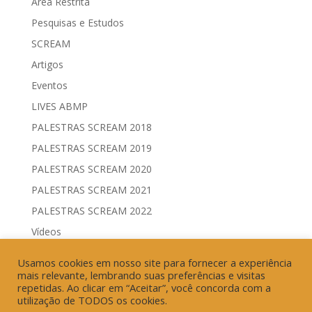
Área Restrita
Pesquisas e Estudos
SCREAM
Artigos
Eventos
LIVES ABMP
PALESTRAS SCREAM 2018
PALESTRAS SCREAM 2019
PALESTRAS SCREAM 2020
PALESTRAS SCREAM 2021
PALESTRAS SCREAM 2022
Vídeos
Comitês de Comunicação Governamental & Eleitoral
Usamos cookies em nosso site para fornecer a experiência
Geração de Resultados & Eficiência Publicitária
mais relevante, lembrando suas preferências e visitas
repetidas. Ao clicar em “Aceitar”, você concorda com a
utilização de TODOS os cookies.