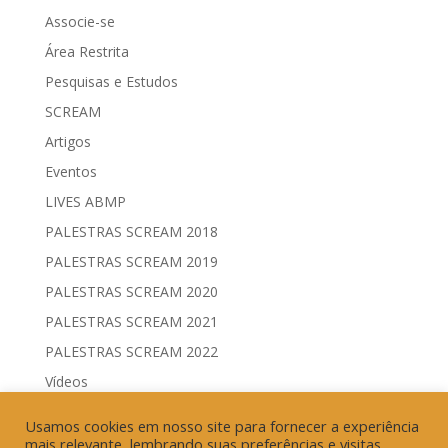
Associe-se
Área Restrita
Pesquisas e Estudos
SCREAM
Artigos
Eventos
LIVES ABMP
PALESTRAS SCREAM 2018
PALESTRAS SCREAM 2019
PALESTRAS SCREAM 2020
PALESTRAS SCREAM 2021
PALESTRAS SCREAM 2022
Vídeos
Comitês de Comunicação Governamental & Eleitoral
Usamos cookies em nosso site para fornecer a experiência
Geração de Resultados & Eficiência Publicitária
mais relevante, lembrando suas preferências e visitas