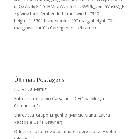
usQxYtv4qGZZclHMnoWzm5xTqtKWPb_senJ7iYnGMgE
Zg/viewform?embedded=true" width="960"
height="1350" frameborder="0" marginheight="0"
marginwidth="0">Carregando…</iframe>
Últimas Postagens
L.O.V.E, a Matriz
Entrevista: Cláudio Carvalho – CEO da Morya
Comunicação
Entrevista: Grupo Engenho (Marcio Viana, Laura
Passos e Carla Brayner)
O futuro da longevidade não é sobre idade. É sobre
relevância