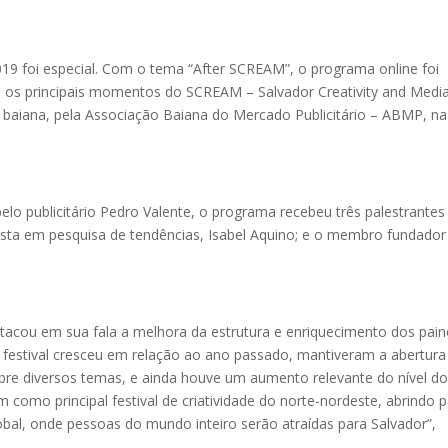
019 foi especial. Com o tema “After SCREAM”, o programa online foi
dou os principais momentos do SCREAM – Salvador Creativity and Medi
tal baiana, pela Associação Baiana do Mercado Publicitário – ABMP, na
o publicitário Pedro Valente, o programa recebeu três palestrantes
ialista em pesquisa de tendências, Isabel Aquino; e o membro fundador
stacou em sua fala a melhora da estrutura e enriquecimento dos pain
 festival cresceu em relação ao ano passado, mantiveram a abertura
obre diversos temas, e ainda houve um aumento relevante do nível d
 como principal festival de criatividade do norte-nordeste, abrindo 
obal, onde pessoas do mundo inteiro serão atraídas para Salvador”,