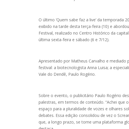
O último ‘Quem sabe faz a live’ da temporada 2
exibido na tarde desta terça-feira (10) e abor
Festival, realizado no Centro Histórico da capi
última sexta-feira e sábado (6 e 7/12).
Apresentado por Matheus Carvalho e mediado pel
festival: a biotecnologista Anna Luisa; a espec
Vale do Dendê, Paulo Rogério.
Sobre o evento, o publicitário Paulo Rogério de
palestras, em termos de conteúdo. “Achei que o
espaço para a pluralidade de vozes e olhares s
debates. Essa edição consolidou de vez o Scream
que, a longo prazo, se torne uma plataforma gl
destaca.