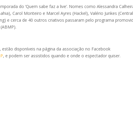
temporada do ‘Quem sabe faz a live’. Nomes como Alessandra Calheir
ahia), Carol Monteiro e Marcel Ayres (Hackel), Valério Junkes (Centra
ing) e cerca de 40 outros criativos passaram pelo programa promovi
o (ABMP).
a, estão disponíveis na página da associação no Facebook
MP
, e podem ser assistidos quando e onde o espectador quiser.