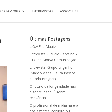
SCREAM 2022
ENTREVISTAS
ASSOCIE-SE
a
Últimas Postagens
L.O.V.E, a Matriz
Entrevista: Cláudio Carvalho –
CEO da Morya Comunicação
Entrevista: Grupo Engenho
(Marcio Viana, Laura Passos
e Carla Brayner)
O futuro da longevidade não
é sobre idade. É sobre
relevância
O profissional de mídia na era
dos agentes: copiloto ou