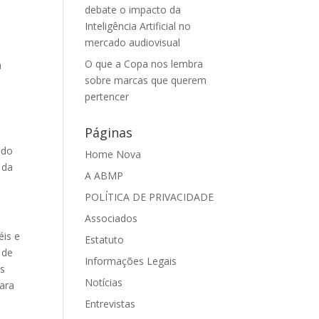
debate o impacto da
Inteligência Artificial no
mercado audiovisual
O que a Copa nos lembra
a
sobre marcas que querem
pertencer
Páginas
 do
Home Nova
 da
A ABMP
POLÍTICA DE PRIVACIDADE
Associados
éis e
Estatuto
 de
Informações Legais
os
Notícias
para
Entrevistas