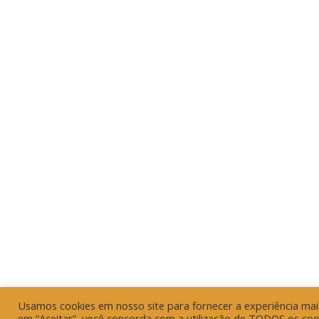
Usamos cookies em nosso site para fornecer a experiência mais 
em “Aceitar”, você concorda com a utilização de TODOS os coo