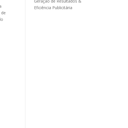
Geração de Resultados &
a
Eficiência Publicitária
l de
do