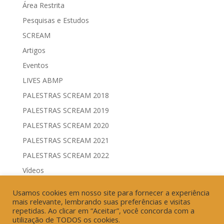
Área Restrita
Pesquisas e Estudos
SCREAM
Artigos
Eventos
LIVES ABMP
PALESTRAS SCREAM 2018
PALESTRAS SCREAM 2019
PALESTRAS SCREAM 2020
PALESTRAS SCREAM 2021
PALESTRAS SCREAM 2022
Vídeos
Comitês de Comunicação Governamental & Eleitoral
Usamos cookies em nosso site para fornecer a experiência
Geração de Resultados & Eficiência Publicitária
mais relevante, lembrando suas preferências e visitas
repetidas. Ao clicar em “Aceitar”, você concorda com a
utilização de TODOS os cookies.