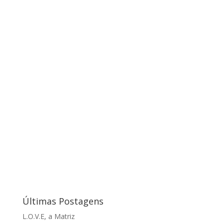
Últimas Postagens
L.O.V.E, a Matriz