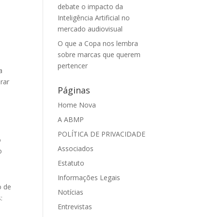
debate o impacto da
Inteligência Artificial no
,
mercado audiovisual
O que a Copa nos lembra
sobre marcas que querem
pertencer
a
rar
Páginas
Home Nova
A ABMP
POLÍTICA DE PRIVACIDADE
o
Associados
o
Estatuto
Informações Legais
o de
Notícias
:
Entrevistas