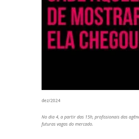
dez/2024
No dia 4, a partir das 15h, profissionais das agên
futuras vagas do mercado.