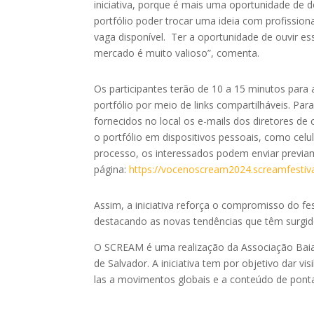
iniciativa, porque é mais uma oportunidade de 
portfólio poder trocar uma ideia com profission
vaga disponível. Ter a oportunidade de ouvir es
mercado é muito valioso
”,
comenta
.
Os participantes terão de 10 a 15 minutos para 
portfólio por meio de links compartilháveis. P
fornecidos no local os e-mails dos diretores de 
o portfólio em dispositivos pessoais, como celul
processo, os interessados podem enviar previa
página:
https://vocenoscream2024.screamfestiva
Assim, a iniciativa reforça o compromisso do fes
destacando as novas tendências que têm surgido
O
SCREAM é uma realização
da Associação Baia
de Salvador. A iniciativa tem por objetivo dar vi
las a movimentos globais e a conteúdo de ponta