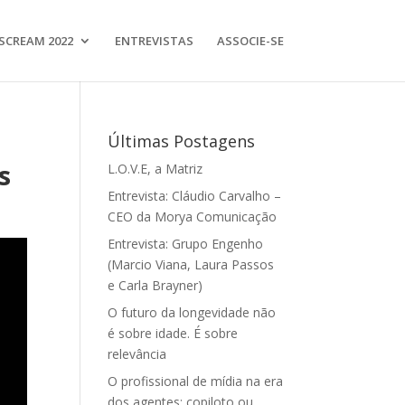
SCREAM 2022
ENTREVISTAS
ASSOCIE-SE
Últimas Postagens
s
L.O.V.E, a Matriz
Entrevista: Cláudio Carvalho –
CEO da Morya Comunicação
Entrevista: Grupo Engenho
(Marcio Viana, Laura Passos
e Carla Brayner)
O futuro da longevidade não
é sobre idade. É sobre
relevância
O profissional de mídia na era
dos agentes: copiloto ou