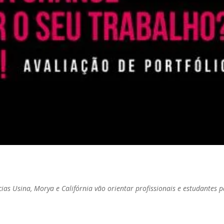
cias Usina, Morya e Califórnia vão orientar profissionais e estudantes 