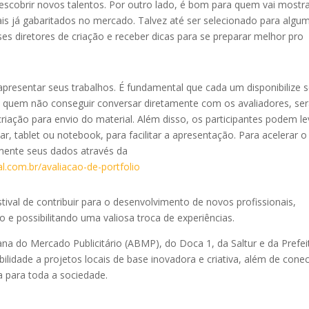
descobrir novos talentos. Por outro lado, é bom para quem vai mostr
ais já gabaritados no mercado. Talvez até ser selecionado para algu
ses diretores de criação e receber dicas para se preparar melhor pro
apresentar seus trabalhos. É fundamental que cada um disponibilize 
ara quem não conseguir conversar diretamente com os avaliadores, se
criação para envio do material. Além disso, os participantes podem le
ar, tablet ou notebook, para facilitar a apresentação. Para acelerar o
mente seus dados através da
l.com.br/avaliacao-de-portfolio
tival de contribuir para o desenvolvimento de novos profissionais,
 e possibilitando uma valiosa troca de experiências.
na do Mercado Publicitário (ABMP), do Doca 1, da Saltur e da Prefei
sibilidade a projetos locais de base inovadora e criativa, além de cone
 para toda a sociedade.