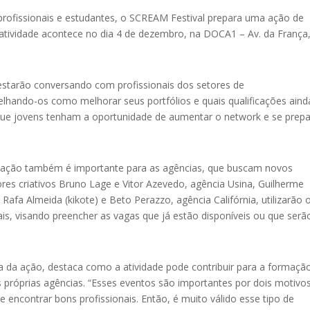
profissionais e estudantes, o
SCREAM Festival prepara uma ação de
 atividade acontece no dia 4 de dezembro, na DOCA1 – Av. da França
estarão conversando com profissionais dos
setores de
lhando-os como melhorar seus portfólios e quais qualificações aind
a que jovens tenham a oportunidade de aumentar o network e se prepa
a ação também é importante para as agências, que buscam novos
ores criativos
Bruno Lage
e
Vitor Azevedo
, agência Usina,
Guilherme
e
Rafa Almeida (kikote)
e
Beto Perazzo
, agência Califórnia, utilizarão 
s, visando preencher as vagas que já estão disponíveis ou que serã
ra da ação, destaca como a atividade pode contribuir para a formaçã
 próprias agências. “
Esses eventos são importantes por dois motivos
e encontrar bons profissionais. Então, é muito válido esse tipo de