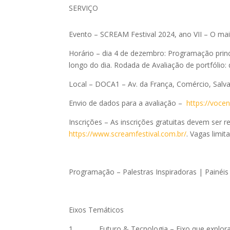
SERVIÇO
Evento
– SCREAM Festival 2024, ano VII – O mai
Horário – dia 4 de dezembro
: Programação princ
longo do dia. Rodada de Avaliação de portfólio:
Local
– DOCA1 – Av. da França, Comércio, Salv
Envio de dados para a avaliação
–
https://voce
Inscrições
– As inscrições gratuitas devem ser re
https://www.screamfestival.com.br/
. Vagas limit
Programação –
Palestras Inspiradoras | Painéi
Eixos Temáticos
1.
Futuro & Tecnologia
– Eixo que explora