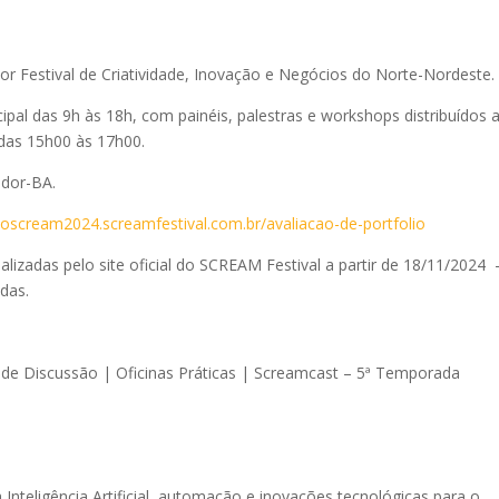
or Festival de Criatividade, Inovação e Negócios do Norte-Nordeste.
ipal das 9h às 18h, com painéis, palestras e workshops distribuídos 
 das 15h00 às 17h00.
ador-BA.
noscream2024.screamfestival.com.br/avaliacao-de-portfolio
alizadas pelo site oficial do SCREAM Festival a partir de 18/11/2024 
adas.
s de Discussão | Oficinas Práticas | Screamcast – 5ª Temporada
 Inteligência Artificial, automação e inovações tecnológicas para o