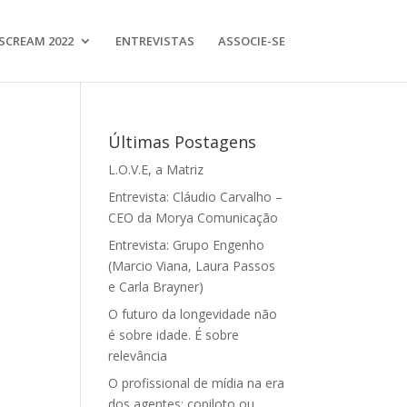
SCREAM 2022
ENTREVISTAS
ASSOCIE-SE
Últimas Postagens
L.O.V.E, a Matriz
Entrevista: Cláudio Carvalho –
CEO da Morya Comunicação
Entrevista: Grupo Engenho
(Marcio Viana, Laura Passos
e Carla Brayner)
O futuro da longevidade não
é sobre idade. É sobre
relevância
O profissional de mídia na era
dos agentes: copiloto ou