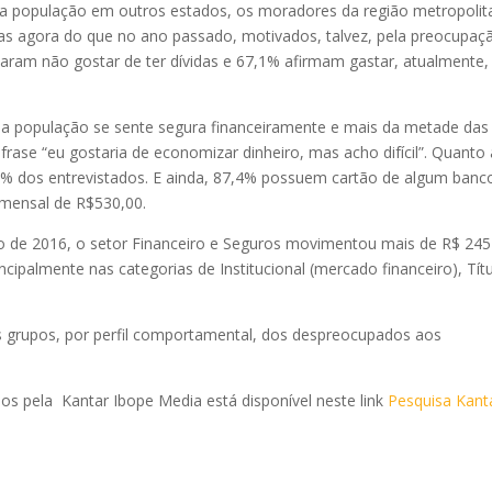
 a população em outros estados, os moradores da região metropolit
das agora do que no ano passado, motivados, talvez, pela preocupaç
aram não gostar de ter dívidas e 67,1% afirmam gastar, atualmente,
da população se sente segura financeiramente e mais da metade das
ase “eu gostaria de economizar dinheiro, mas acho difícil”. Quanto 
7,7% dos entrevistados. E ainda, 87,4% possuem cartão de algum banc
 mensal de R$530,00.
o de 2016, o setor Financeiro e Seguros movimentou mais de R$ 245
ncipalmente nas categorias de Institucional (mercado financeiro), Tít
is grupos, por perfil comportamental, dos despreocupados aos
s pela Kantar Ibope Media está disponível neste link
Pesquisa Kant