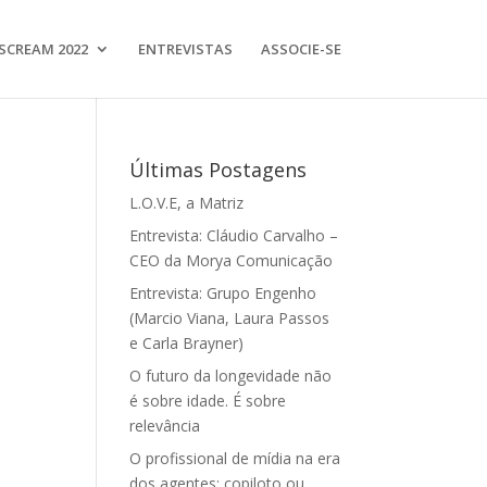
SCREAM 2022
ENTREVISTAS
ASSOCIE-SE
Últimas Postagens
L.O.V.E, a Matriz
Entrevista: Cláudio Carvalho –
CEO da Morya Comunicação
Entrevista: Grupo Engenho
(Marcio Viana, Laura Passos
e Carla Brayner)
O futuro da longevidade não
é sobre idade. É sobre
relevância
O profissional de mídia na era
dos agentes: copiloto ou