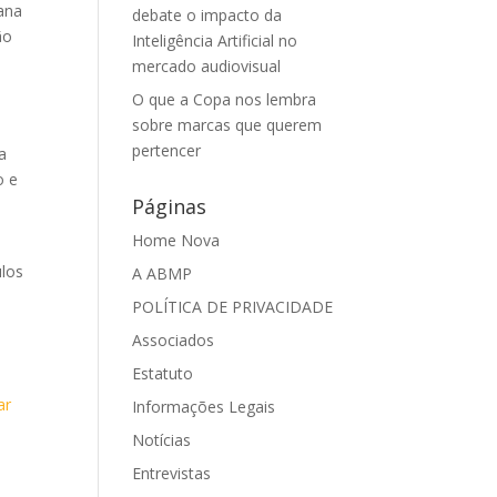
ana
debate o impacto da
ão
Inteligência Artificial no
mercado audiovisual
O que a Copa nos lembra
sobre marcas que querem
pertencer
a
o e
Páginas
Home Nova
ulos
A ABMP
POLÍTICA DE PRIVACIDADE
Associados
Estatuto
ar
Informações Legais
Notícias
Entrevistas