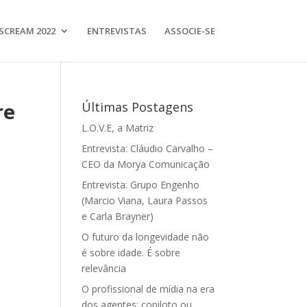
SCREAM 2022
ENTREVISTAS
ASSOCIE-SE
re
Últimas Postagens
L.O.V.E, a Matriz
Entrevista: Cláudio Carvalho –
CEO da Morya Comunicação
Entrevista: Grupo Engenho
(Marcio Viana, Laura Passos
e Carla Brayner)
O futuro da longevidade não
é sobre idade. É sobre
relevância
O profissional de mídia na era
dos agentes: copiloto ou