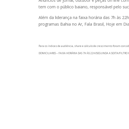
Anúncios de jornal, outdoor e peças on line 
tem com o público baiano, responsável pelo su
Além da liderança na faixa horária das 7h às 2
programas Bahia no Ar, Fala Brasil, Hoje em Di
Para os índices de audiência, share e cálculo de crescimento foram c
DOMICILIARES – FAIXA HORÁRIA DAS 7H ÀS 22H/SEGUNDA A SEXTA/FILTRO P