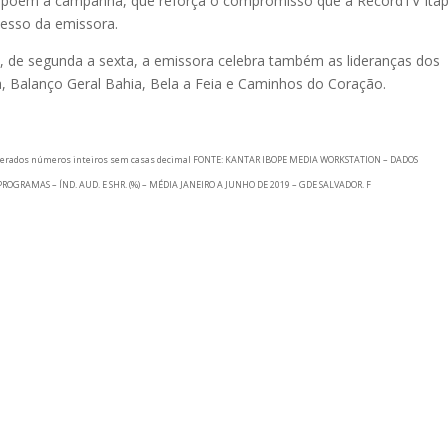
compõem a campanha, que reforça o compromisso que a RecordTV Ita
cesso da emissora.
2h, de segunda a sexta, a emissora celebra também as lideranças dos
a, Balanço Geral Bahia, Bela a Feia e Caminhos do Coração.
onsiderados números inteiros sem casas decimal FONTE: KANTAR IBOPE MEDIA WORKSTATION – DADOS
ROGRAMAS – ÍND. AUD. E SHR. (%) – MÉDIA JANEIRO A JUNHO DE 2019 – GDE SALVADOR. F