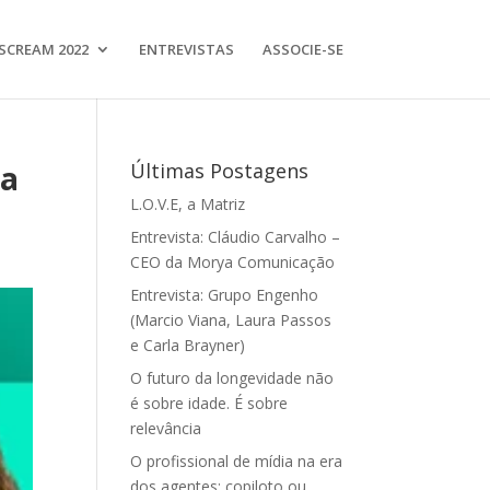
SCREAM 2022
ENTREVISTAS
ASSOCIE-SE
da
Últimas Postagens
L.O.V.E, a Matriz
Entrevista: Cláudio Carvalho –
CEO da Morya Comunicação
Entrevista: Grupo Engenho
(Marcio Viana, Laura Passos
e Carla Brayner)
O futuro da longevidade não
é sobre idade. É sobre
relevância
O profissional de mídia na era
dos agentes: copiloto ou