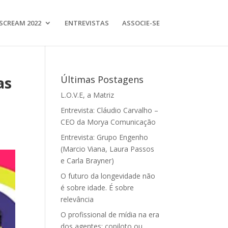
SCREAM 2022
ENTREVISTAS
ASSOCIE-SE
as
Últimas Postagens
L.O.V.E, a Matriz
Entrevista: Cláudio Carvalho –
CEO da Morya Comunicação
Entrevista: Grupo Engenho
(Marcio Viana, Laura Passos
e Carla Brayner)
O futuro da longevidade não
é sobre idade. É sobre
relevância
O profissional de mídia na era
dos agentes: copiloto ou