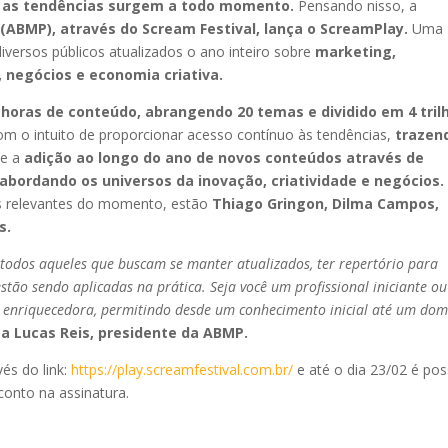
 as tendências surgem a todo momento.
Pensando nisso, a
(ABMP), através do Scream Festival, lança o ScreamPlay.
Uma
iversos públicos atualizados o ano inteiro sobre
marketing,
, negócios e economia criativa.
 horas de conteúdo, abrangendo 20 temas e dividido em 4 tril
om o intuito de proporcionar acesso contínuo às tendências,
trazen
 e a
adição ao longo do ano de novos conteúdos através de
abordando os universos da inovação, criatividade e negócios.
s relevantes do momento, estão
Thiago Gringon, Dilma Campos,
s.
odos aqueles que buscam se manter atualizados, ter repertório para
stão sendo aplicadas na prática. Seja você um profissional iniciante ou
a enriquecedora, permitindo desde um conhecimento inicial até um dom
a Lucas Reis, presidente da ABMP.
vés do link:
https://play.screamfestival.com.br/
e até o dia 23/02 é pos
onto na assinatura.