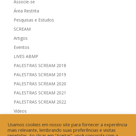
Associe-se
Área Restrita
Pesquisas e Estudos
SCREAM
Artigos
Eventos
LIVES ABMP
PALESTRAS SCREAM 2018
PALESTRAS SCREAM 2019
PALESTRAS SCREAM 2020
PALESTRAS SCREAM 2021
PALESTRAS SCREAM 2022
Vídeos
Comitês de Comunicação Governamental & Eleitoral
Usamos cookies em nosso site para fornecer a experiência
Geração de Resultados & Eficiência Publicitária
mais relevante, lembrando suas preferências e visitas
repetidas. Ao clicar em “Aceitar”, você concorda com a