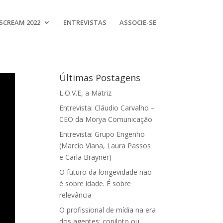
SCREAM 2022
ENTREVISTAS
ASSOCIE-SE
Últimas Postagens
L.O.V.E, a Matriz
Entrevista: Cláudio Carvalho –
CEO da Morya Comunicação
Entrevista: Grupo Engenho
(Marcio Viana, Laura Passos
e Carla Brayner)
O futuro da longevidade não
é sobre idade. É sobre
relevância
O profissional de mídia na era
dos agentes: copiloto ou