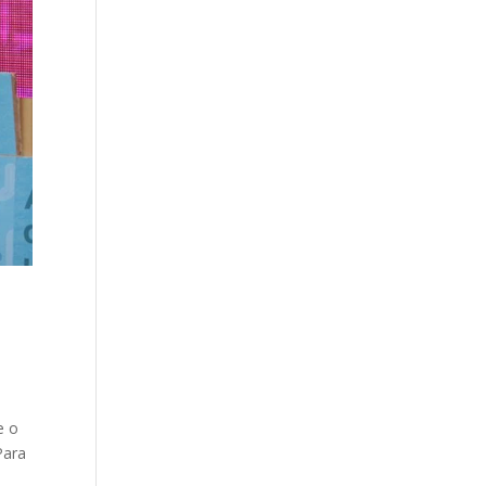
m
e o
Para