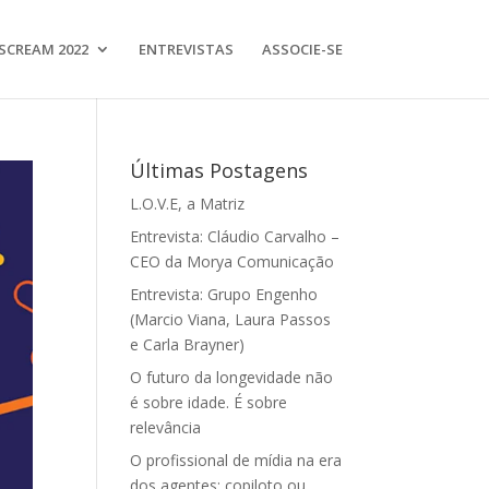
SCREAM 2022
ENTREVISTAS
ASSOCIE-SE
Últimas Postagens
L.O.V.E, a Matriz
Entrevista: Cláudio Carvalho –
CEO da Morya Comunicação
Entrevista: Grupo Engenho
(Marcio Viana, Laura Passos
e Carla Brayner)
O futuro da longevidade não
é sobre idade. É sobre
relevância
O profissional de mídia na era
dos agentes: copiloto ou