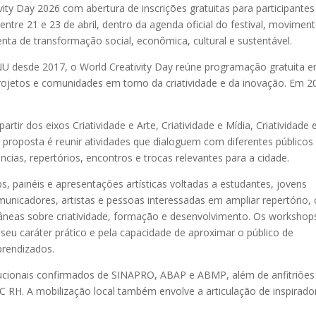
ty Day 2026 com abertura de inscrições gratuitas para participantes
 entre 21 e 23 de abril, dentro da agenda oficial do festival, movimen
nta de transformação social, econômica, cultural e sustentável.
NU desde 2017, o World Creativity Day reúne programação gratuita 
projetos e comunidades em torno da criatividade e da inovação. Em 2
.
tir dos eixos Criatividade e Arte, Criatividade e Mídia, Criatividade 
proposta é reunir atividades que dialoguem com diferentes públicos
cias, repertórios, encontros e trocas relevantes para a cidade.
, painéis e apresentações artísticas voltadas a estudantes, jovens
nicadores, artistas e pessoas interessadas em ampliar repertório, c
âneas sobre criatividade, formação e desenvolvimento. Os workshop
eu caráter prático e pela capacidade de aproximar o público de
aprendizados.
itucionais confirmados de SINAPRO, ABAP e ABMP, além de anfitriões
 RH. A mobilização local também envolve a articulação de inspirado