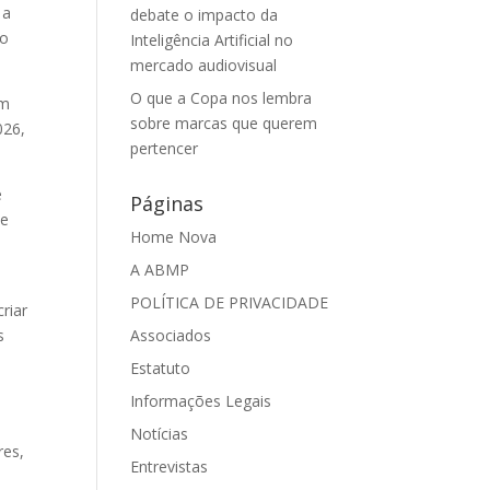
 a
debate o impacto da
to
Inteligência Artificial no
mercado audiovisual
O que a Copa nos lembra
em
sobre marcas que querem
026,
pertencer
e
Páginas
 e
Home Nova
A ABMP
POLÍTICA DE PRIVACIDADE
riar
Associados
s
Estatuto
Informações Legais
Notícias
res,
Entrevistas