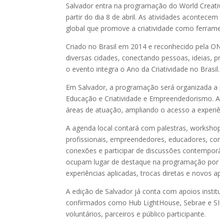
Salvador entra na programação do World Creativi
partir do dia 8 de abril. As atividades acontecem
global que promove a criatividade como ferrame
Criado no Brasil em 2014 e reconhecido pela O
diversas cidades, conectando pessoas, ideias, 
o evento integra o Ano da Criatividade no Brasil
Em Salvador, a programação será organizada a par
Educação e Criatividade e Empreendedorismo. A 
áreas de atuação, ampliando o acesso a experiên
A agenda local contará com palestras, workshops
profissionais, empreendedores, educadores, comu
conexões e participar de discussões contempor
ocupam lugar de destaque na programação por s
experiências aplicadas, trocas diretas e novos 
A edição de Salvador já conta com apoios inst
confirmados como Hub LightHouse, Sebrae e SIC
voluntários, parceiros e público participante.