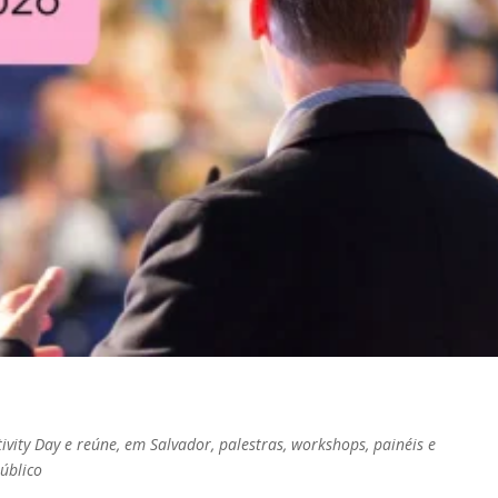
ivity Day e reúne, em Salvador, palestras, workshops, painéis e
público