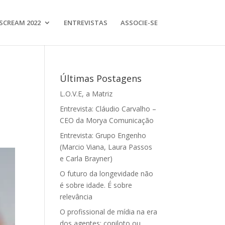
SCREAM 2022
ENTREVISTAS
ASSOCIE-SE
Últimas Postagens
L.O.V.E, a Matriz
Entrevista: Cláudio Carvalho –
CEO da Morya Comunicação
Entrevista: Grupo Engenho
(Marcio Viana, Laura Passos
e Carla Brayner)
O futuro da longevidade não
é sobre idade. É sobre
relevância
O profissional de mídia na era
dos agentes: copiloto ou