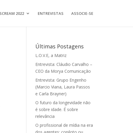
SCREAM 2022
ENTREVISTAS
ASSOCIE-SE
Últimas Postagens
L.O.V.E, a Matriz
Entrevista: Cláudio Carvalho –
CEO da Morya Comunicação
Entrevista: Grupo Engenho
(Marcio Viana, Laura Passos
e Carla Brayner)
O futuro da longevidade não
é sobre idade. É sobre
relevância
O profissional de mídia na era
dos agentes: copiloto ou