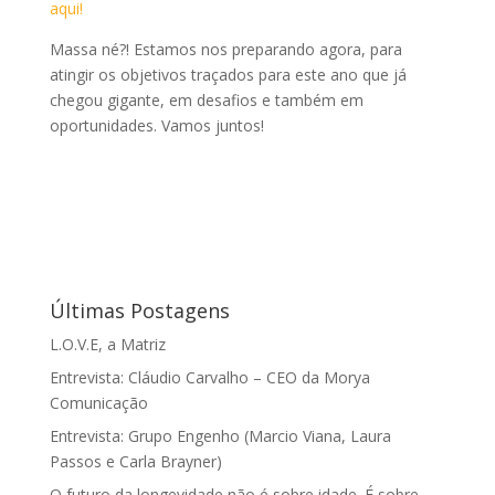
aqui!
Massa né?! Estamos nos preparando agora, para
atingir os objetivos traçados para este ano que já
chegou gigante, em desafios e também em
oportunidades. Vamos juntos!
Últimas Postagens
L.O.V.E, a Matriz
Entrevista: Cláudio Carvalho – CEO da Morya
Comunicação
Entrevista: Grupo Engenho (Marcio Viana, Laura
Passos e Carla Brayner)
O futuro da longevidade não é sobre idade. É sobre