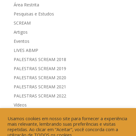
Área Restrita
Pesquisas e Estudos
SCREAM
Artigos
Eventos
LIVES ABMP
PALESTRAS SCREAM 2018
PALESTRAS SCREAM 2019
PALESTRAS SCREAM 2020
PALESTRAS SCREAM 2021
PALESTRAS SCREAM 2022
Vídeos
Comitês de Comunicação Governamental & Eleitoral
Usamos cookies em nosso site para fornecer a experiência
Geração de Resultados & Eficiência Publicitária
mais relevante, lembrando suas preferências e visitas
repetidas. Ao clicar em “Aceitar”, você concorda com a
utilização de TODOS os cookies.