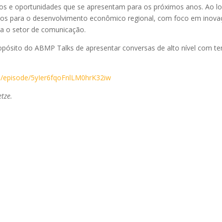
os e oportunidades que se apresentam para os próximos anos. Ao l
cos para o desenvolvimento econômico regional, com foco em inova
a o setor de comunicação.
ropósito do ABMP Talks de apresentar conversas de alto nível com t
om/episode/5yIer6fqoFnlLM0hrK32iw
tze.