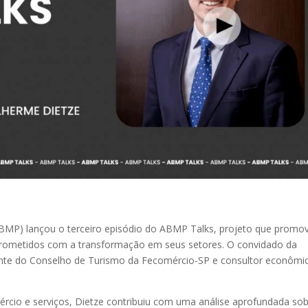
ABMP) lançou o terceiro episódio do ABMP Talks, projeto que promo
mprometidos com a transformação em seus setores. O convidado da
ente do Conselho de Turismo da Fecomércio-SP e consultor econômi
rcio e serviços, Dietze contribuiu com uma análise aprofundada sob