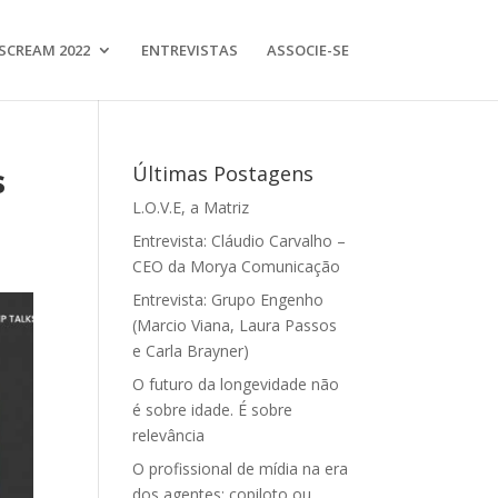
SCREAM 2022
ENTREVISTAS
ASSOCIE-SE
s
Últimas Postagens
L.O.V.E, a Matriz
Entrevista: Cláudio Carvalho –
CEO da Morya Comunicação
Entrevista: Grupo Engenho
(Marcio Viana, Laura Passos
e Carla Brayner)
O futuro da longevidade não
é sobre idade. É sobre
relevância
O profissional de mídia na era
dos agentes: copiloto ou