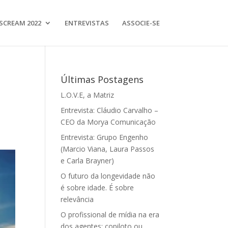
SCREAM 2022
ENTREVISTAS
ASSOCIE-SE
Últimas Postagens
L.O.V.E, a Matriz
Entrevista: Cláudio Carvalho –
CEO da Morya Comunicação
Entrevista: Grupo Engenho
(Marcio Viana, Laura Passos
e Carla Brayner)
O futuro da longevidade não
é sobre idade. É sobre
relevância
O profissional de mídia na era
dos agentes: copiloto ou