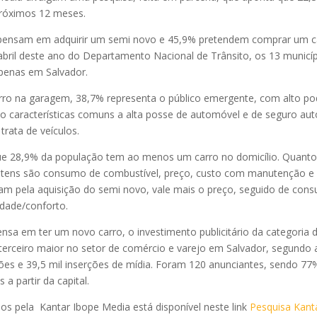
próximos 12 meses.
 pensam em adquirir um semi novo e 45,9% pretendem comprar um c
bril deste ano do Departamento Nacional de Trânsito, os 13 municí
penas em Salvador.
rro na garagem, 38,7% representa o público emergente, com alto po
ndo características comuns a alta posse de automóvel e de seguro aut
rata de veículos.
e 28,9% da população tem ao menos um carro no domicílio. Quanto
is itens são consumo de combustível, preço, custo com manutenção e
tam pela aquisição do semi novo, vale mais o preço, seguido de con
dade/conforto.
ensa em ter um novo carro, o investimento publicitário da categoria 
terceiro maior no setor de comércio e varejo em Salvador, segundo 
es e 39,5 mil inserções de mídia. Foram 120 anunciantes, sendo 77
a partir da capital.
s pela Kantar Ibope Media está disponível neste link
Pesquisa Kant