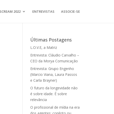
SCREAM 2022
ENTREVISTAS
ASSOCIE-SE
Últimas Postagens
L.O.V.E, a Matriz
Entrevista: Cláudio Carvalho –
CEO da Morya Comunicação
Entrevista: Grupo Engenho
(Marcio Viana, Laura Passos
e Carla Brayner)
O futuro da longevidade não
é sobre idade. É sobre
relevância
O profissional de mídia na era
dos agentes: copiloto ou