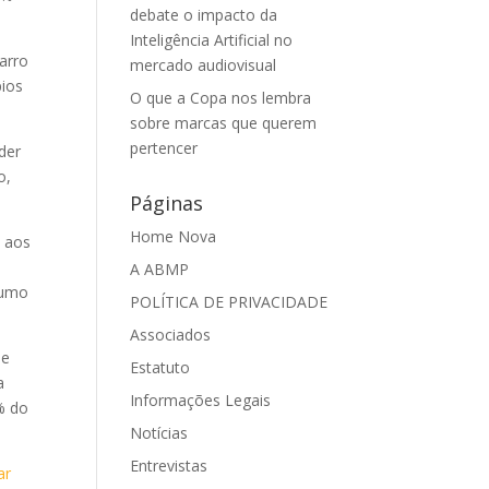
debate o impacto da
Inteligência Artificial no
arro
mercado audiovisual
pios
O que a Copa nos lembra
sobre marcas que querem
pertencer
der
o,
Páginas
Home Nova
 aos
A ABMP
sumo
POLÍTICA DE PRIVACIDADE
Associados
de
Estatuto
a
Informações Legais
% do
Notícias
Entrevistas
ar