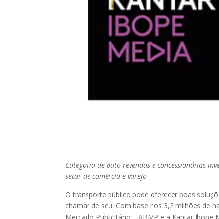
Categoria de auto revendas e concessionárias inv
setor de comércio e varejo
O transporte público pode oferecer boas soluçõ
chamar de seu. Com base nos 3,2 milhões de ha
Mercado Publicitário – ABMP e a Kantar Ibope 