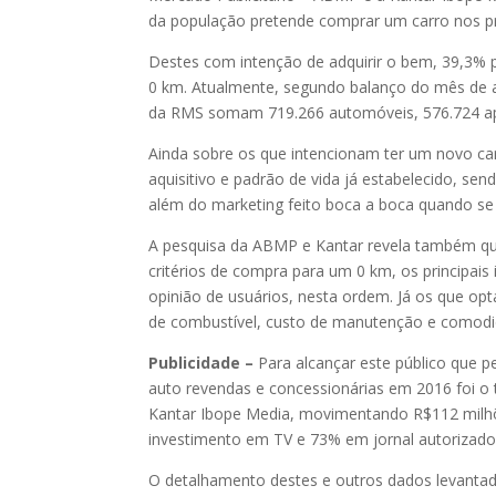
da população pretende comprar um carro nos 
Destes com intenção de adquirir o bem, 39,3%
0 km. Atualmente, segundo balanço do mês de a
da RMS somam 719.266 automóveis, 576.724 a
Ainda sobre os que intencionam ter um novo ca
aquisitivo e padrão de vida já estabelecido, se
além do marketing feito boca a boca quando se t
A pesquisa da ABMP e Kantar revela também qu
critérios de compra para um 0 km, os principa
opinião de usuários, nesta ordem. Já os que op
de combustível, custo de manutenção e comodi
Publicidade –
Para alcançar este público que p
auto revendas e concessionárias em 2016 foi o 
Kantar Ibope Media, movimentando R$112 milhõ
investimento em TV e 73% em jornal autorizados 
O detalhamento destes e outros dados levantado