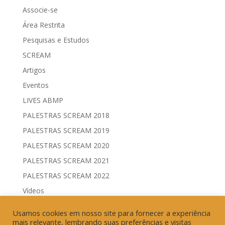
Associe-se
Área Restrita
Pesquisas e Estudos
SCREAM
Artigos
Eventos
LIVES ABMP
PALESTRAS SCREAM 2018
PALESTRAS SCREAM 2019
PALESTRAS SCREAM 2020
PALESTRAS SCREAM 2021
PALESTRAS SCREAM 2022
Vídeos
Comitês de Comunicação Governamental & Eleitoral
Usamos cookies em nosso site para fornecer a experiência
Geração de Resultados & Eficiência Publicitária
mais relevante, lembrando suas preferências e visitas