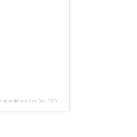
abmpbahia)
em
8 de Set, 2020 às 3:56 PDT