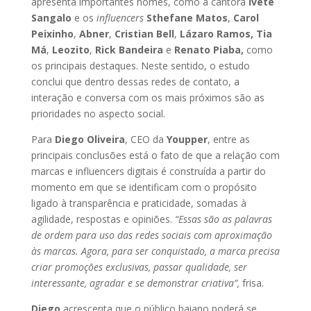
apresenta importantes nomes, como a cantora
Ivete
Sangalo
e os
influencers
Sthefane Matos
,
Carol
Peixinho
,
Abner
,
Cristian Bell
,
Lázaro Ramos,
Tia
Má
,
Leozito
,
Rick Bandeira
e
Renato Piaba,
como
os principais destaques. Neste sentido, o estudo
conclui que dentro dessas redes de contato, a
interação e conversa com os mais próximos são as
prioridades no aspecto social.
Para
Diego Oliveira
, CEO da
Youpper
, entre as
principais conclusões está o fato de que a relação com
marcas e influencers digitais é construída a partir do
momento em que se identificam com o propósito
ligado à transparência e praticidade, somadas à
agilidade, respostas e opiniões.
“Essas são as palavras
de ordem para uso das redes sociais com aproximação
às marcas. Agora, para ser conquistado, a marca precisa
criar promoções exclusivas, passar qualidade, ser
interessante, agradar e se demonstrar criativa”,
frisa.
Diego
acrescenta que o público baiano poderá se