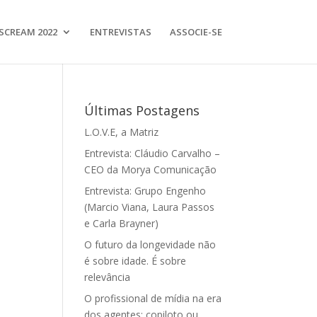
SCREAM 2022
ENTREVISTAS
ASSOCIE-SE
Últimas Postagens
L.O.V.E, a Matriz
Entrevista: Cláudio Carvalho –
CEO da Morya Comunicação
Entrevista: Grupo Engenho
(Marcio Viana, Laura Passos
e Carla Brayner)
O futuro da longevidade não
é sobre idade. É sobre
relevância
O profissional de mídia na era
dos agentes: copiloto ou