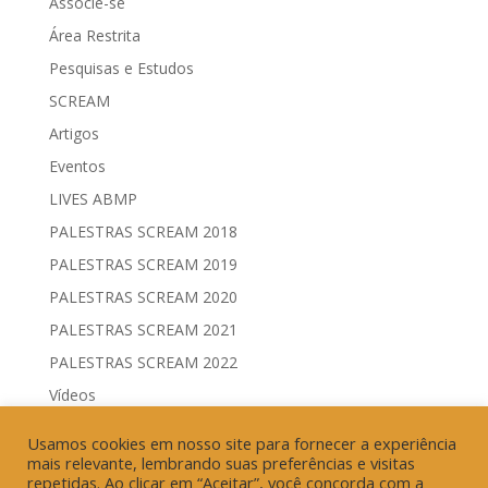
Associe-se
Área Restrita
Pesquisas e Estudos
SCREAM
Artigos
Eventos
LIVES ABMP
PALESTRAS SCREAM 2018
PALESTRAS SCREAM 2019
PALESTRAS SCREAM 2020
PALESTRAS SCREAM 2021
PALESTRAS SCREAM 2022
Vídeos
Comitês de Comunicação Governamental & Eleitoral
Usamos cookies em nosso site para fornecer a experiência
Geração de Resultados & Eficiência Publicitária
mais relevante, lembrando suas preferências e visitas
repetidas. Ao clicar em “Aceitar”, você concorda com a