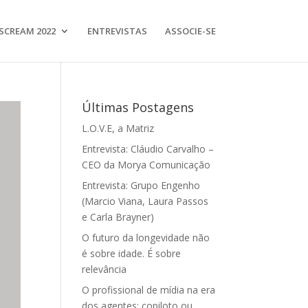
SCREAM 2022
ENTREVISTAS
ASSOCIE-SE
Últimas Postagens
L.O.V.E, a Matriz
Entrevista: Cláudio Carvalho –
CEO da Morya Comunicação
Entrevista: Grupo Engenho
(Marcio Viana, Laura Passos
e Carla Brayner)
O futuro da longevidade não
é sobre idade. É sobre
relevância
O profissional de mídia na era
dos agentes: copiloto ou