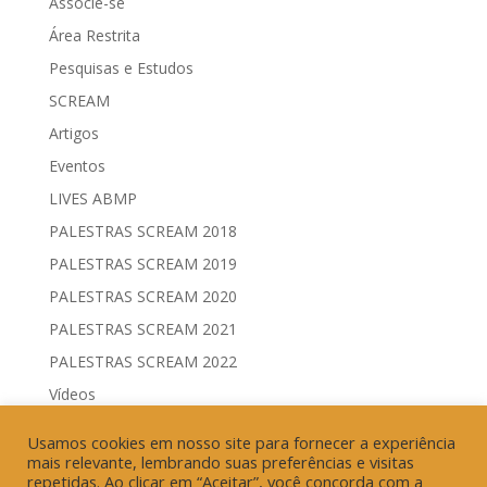
Associe-se
Área Restrita
Pesquisas e Estudos
SCREAM
Artigos
Eventos
LIVES ABMP
PALESTRAS SCREAM 2018
PALESTRAS SCREAM 2019
PALESTRAS SCREAM 2020
PALESTRAS SCREAM 2021
PALESTRAS SCREAM 2022
Vídeos
Comitês de Comunicação Governamental & Eleitoral
Usamos cookies em nosso site para fornecer a experiência
Geração de Resultados & Eficiência Publicitária
mais relevante, lembrando suas preferências e visitas
repetidas. Ao clicar em “Aceitar”, você concorda com a