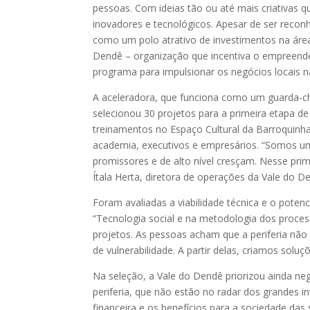
pessoas. Com ideias tão ou até mais criativas 
inovadores e tecnológicos. Apesar de ser reconh
como um polo atrativo de investimentos na área
Dendê – organização que incentiva o empreended
programa para impulsionar os negócios locais n
A aceleradora, que funciona como um guarda-ch
selecionou 30 projetos para a primeira etapa d
treinamentos no Espaço Cultural da Barroquinh
academia, executivos e empresários. “Somos u
promissores e de alto nível cresçam. Nesse pri
Ítala Herta, diretora de operações da Vale do D
Foram avaliadas a viabilidade técnica e o potenci
“Tecnologia social e na metodologia dos proce
projetos. As pessoas acham que a periferia não 
de vulnerabilidade. A partir delas, criamos soluç
Na seleção, a Vale do Dendê priorizou ainda n
periferia, que não estão no radar dos grandes i
financeira e os benefícios para a sociedade da