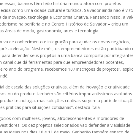
que essas, baianos têm feito história mundo afora com projetos
ecida como uma cidade cultural e turística, Salvador ainda não é vist
 da inovação, tecnologia e Economia Criativa. Pensando nisso, a Val
orismo na periferia e no Centro Histórico de Salvador – criou um
as áreas de moda, gastronomia, artes e tecnologia.
uva de conhecimento e integração para ajudar os novos negócios,
e pré-aceleração. Neste mês, os empreendedores estão participando 
a para defender seus projetos a uma banca composta por integrante
m canal que dá ferramentas para que empreendedores potentes,
meiro ano do programa, recebemos 107 inscrições de projetos”, expli
endê.
al de escala das soluções criativas, além da inovação e criatividade.
ssos ou do produto também são critérios importantíssimos avaliados
produz tecnologia, mas soluções criativas surgem a partir de situaç
ões práticas para situações cotidianas”, destaca Ítala.
egócios com mulheres, jovens, afrodescendentes e moradores de
nvestidores. Os dez projetos selecionados vão defender a viabilidade
s suas ideias nos dias 10 e 11 de maio. Ganharão também espaço de