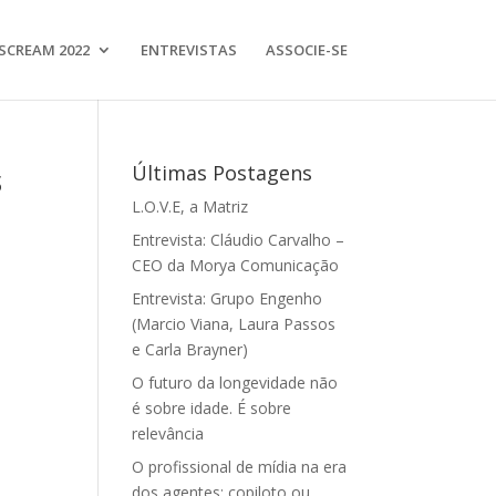
SCREAM 2022
ENTREVISTAS
ASSOCIE-SE
s
Últimas Postagens
L.O.V.E, a Matriz
Entrevista: Cláudio Carvalho –
CEO da Morya Comunicação
Entrevista: Grupo Engenho
(Marcio Viana, Laura Passos
e Carla Brayner)
O futuro da longevidade não
é sobre idade. É sobre
relevância
O profissional de mídia na era
dos agentes: copiloto ou