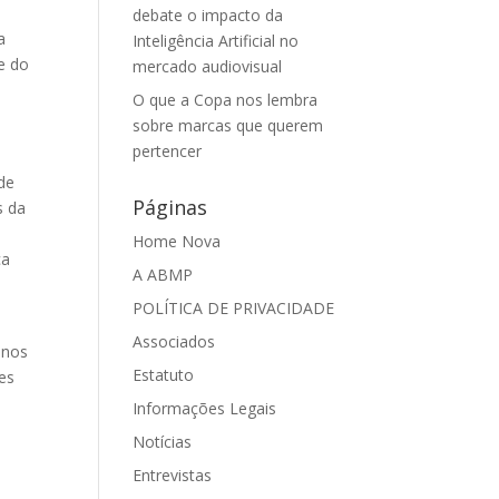
debate o impacto da
a
Inteligência Artificial no
e do
mercado audiovisual
O que a Copa nos lembra
sobre marcas que querem
pertencer
de
Páginas
s da
Home Nova
ca
A ABMP
POLÍTICA DE PRIVACIDADE
Associados
 nos
Estatuto
ões
Informações Legais
Notícias
Entrevistas