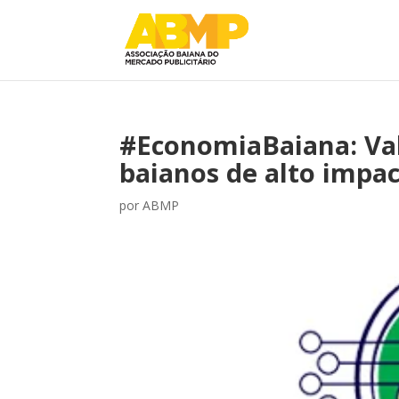
#EconomiaBaiana: Val
baianos de alto impa
por
ABMP