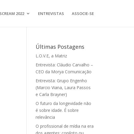
SCREAM 2022
ENTREVISTAS
ASSOCIE-SE
Últimas Postagens
L.O.V.E, a Matriz
Entrevista: Cláudio Carvalho –
CEO da Morya Comunicação
Entrevista: Grupo Engenho
(Marcio Viana, Laura Passos
e Carla Brayner)
O futuro da longevidade não
é sobre idade. É sobre
relevância
O profissional de mídia na era
dos agentes: copiloto ou